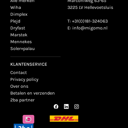
alle merken
Marconiweg 63-65
wiha
3225 LV Hellevoetsluis
dimplex
plejd
T:
+31(0)181-324063
dryfast
E:
info@migomo.nl
marstek
mennekes
soler+palau
KLANTENSERVICE
contact
privacy policy
over ons
betalen en verzenden
2ba partner