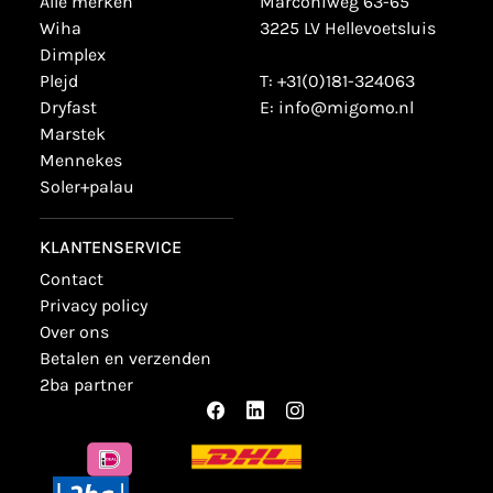
alle merken
Marconiweg 63-65
wiha
3225 LV Hellevoetsluis
dimplex
plejd
T:
+31(0)181-324063
dryfast
E:
info@migomo.nl
marstek
mennekes
soler+palau
KLANTENSERVICE
contact
privacy policy
over ons
betalen en verzenden
2ba partner