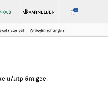
0
24 063
AANMELDEN
akelmateriaal
Verdeelinrichtingen
tpe u/utp 5m geel