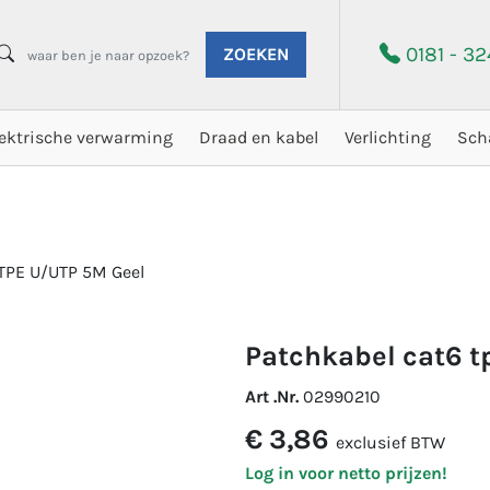
0181 - 3
ZOEKEN
lektrische verwarming
Draad en kabel
Verlichting
Sch
TPE U/UTP 5M Geel
patchkabel cat6 
Art .Nr.
02990210
€ 3,86
exclusief BTW
Log in voor netto prijzen!