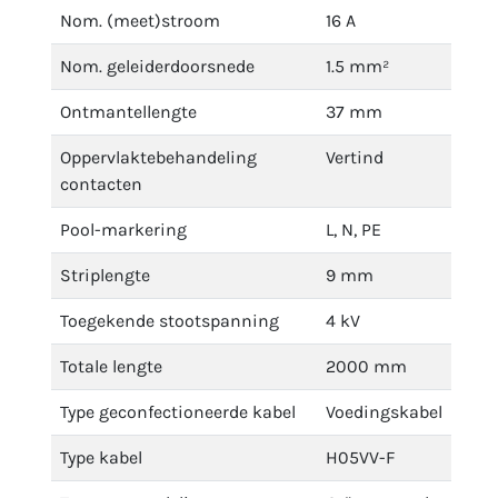
Nom. (meet)stroom
16 A
Nom. geleiderdoorsnede
1.5 mm²
Ontmantellengte
37 mm
Oppervlaktebehandeling
Vertind
contacten
Pool-markering
L, N, PE
Striplengte
9 mm
Toegekende stootspanning
4 kV
Totale lengte
2000 mm
Type geconfectioneerde kabel
Voedingskabel
Type kabel
H05VV-F