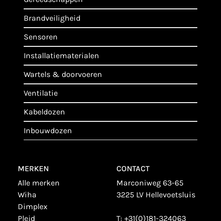
brandveiligheid
sensoren
installatiematerialen
wartels & doorvoeren
ventilatie
kabeldozen
inbouwdozen
MERKEN
CONTACT
alle merken
Marconiweg 63-65
wiha
3225 LV Hellevoetsluis
dimplex
plejd
T:
+31(0)181-324063