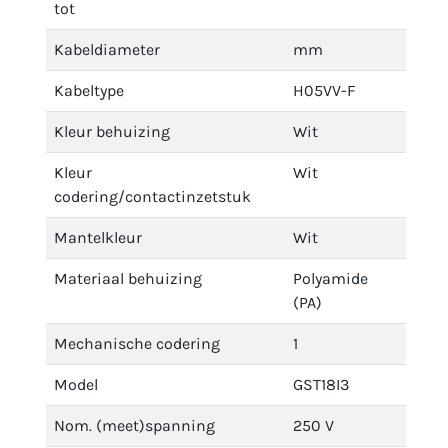
tot
Kabeldiameter
mm
Kabeltype
H05VV-F
Kleur behuizing
Wit
Kleur
Wit
codering/contactinzetstuk
Mantelkleur
Wit
Materiaal behuizing
Polyamide
(PA)
Mechanische codering
1
Model
GST18I3
Nom. (meet)spanning
250 V