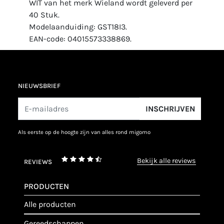
WIT van het merk Wieland wordt geleverd per
40 Stuk.
Modelaanduiding: GST18I3.
EAN-code: 04015573338869.
NIEUWSBRIEF
INSCHRIJVEN
als eerste op de hoogte zijn van alles rond migomo
bekijk alle reviews
REVIEWS
PRODUCTEN
alle producten
gereedschappen