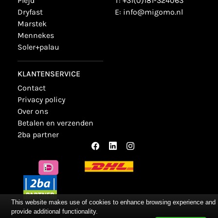
plejd
T:
+31(0)181-324063
dryfast
E:
info@migomo.nl
marstek
mennekes
soler+palau
KLANTENSERVICE
contact
privacy policy
over ons
betalen en verzenden
2ba partner
This website makes use of cookies to enhance browsing experience and
provide additional functionality.