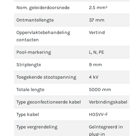
Nom. geleiderdoorsnede
2.5 mm²
Ontmantellengte
37 mm
Oppervlaktebehandeling
Vertind
contacten
Pool-markering
L, N, PE
Striplengte
9 mm
Toegekende stootspanning
4 kV
Totale lengte
5000 mm
Type geconfectioneerde kabel
Verbindingskabel
Type kabel
H05VV-F
Type vergrendeling
Geïntegreerd in
plug-in