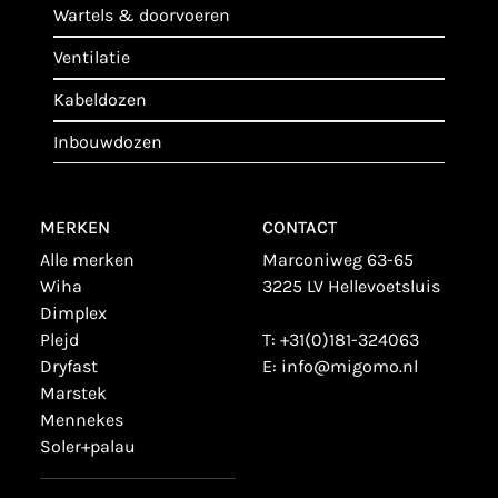
wartels & doorvoeren
ventilatie
kabeldozen
inbouwdozen
MERKEN
CONTACT
alle merken
Marconiweg 63-65
wiha
3225 LV Hellevoetsluis
dimplex
plejd
T:
+31(0)181-324063
dryfast
E:
info@migomo.nl
marstek
mennekes
soler+palau