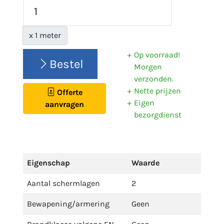
x 1 meter
Op voorraad!
Bestel
Morgen
verzonden.
Nette prijzen
Offerte
Eigen
aanvragen
bezorgdienst
Eigenschap
Waarde
Aantal schermlagen
2
Bewapening/armering
Geen