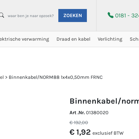
0181 - 3
ZOEKEN
lektrische verwarming
Draad en kabel
Verlichting
Sch
el
>
Binnenkabel/NORM88 1x4x0,50mm FRNC
binnenkabel/nor
Art .Nr.
01380020
€ 192,00
€ 1,92
exclusief BTW