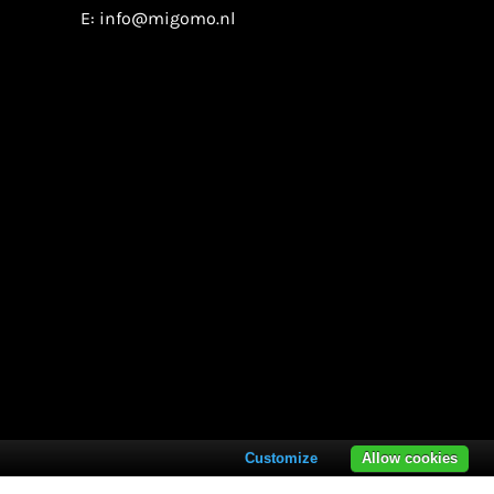
E:
info@migomo.nl
Customize
Allow cookies