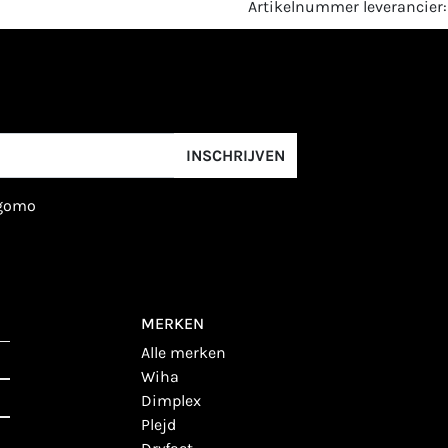
Artikelnummer leverancier
INSCHRIJVEN
igomo
MERKEN
alle merken
wiha
dimplex
plejd