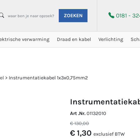
0181 - 3
ZOEKEN
lektrische verwarming
Draad en kabel
Verlichting
Sch
el
>
Instrumentatiekabel 1x3x0,75mm2
instrumentatieka
Art .Nr.
01132010
€ 130,00
€ 1,30
exclusief BTW