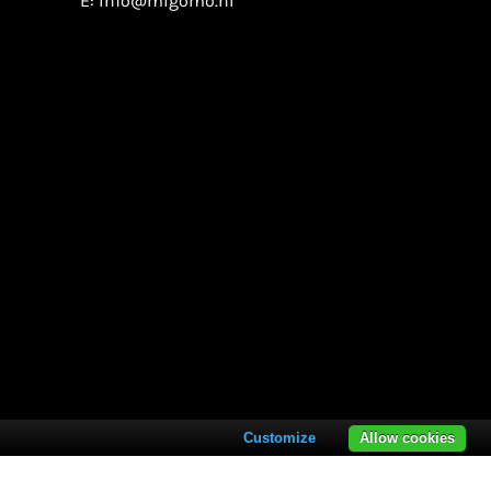
E:
info@migomo.nl
Customize
Allow cookies