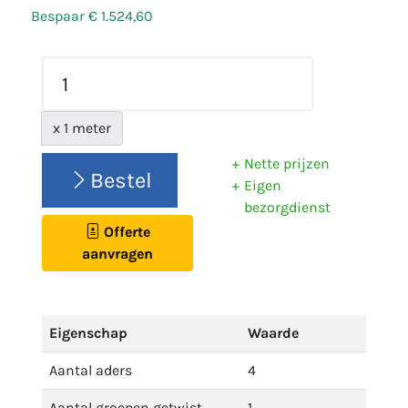
Bespaar € 1.524,60
x 1 meter
Nette prijzen
Bestel
Eigen
bezorgdienst
Offerte
aanvragen
Eigenschap
Waarde
Aantal aders
4
Aantal groepen getwist
1