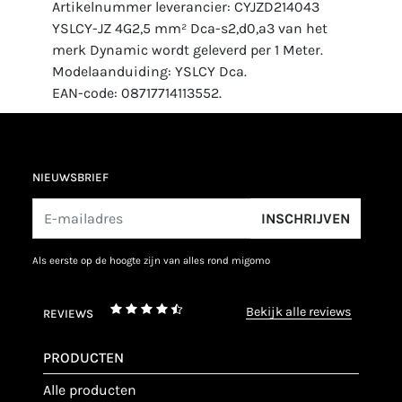
Artikelnummer leverancier: CYJZD214043
YSLCY-JZ 4G2,5 mm² Dca-s2,d0,a3 van het
merk Dynamic wordt geleverd per 1 Meter.
Modelaanduiding: YSLCY Dca.
EAN-code: 08717714113552.
NIEUWSBRIEF
INSCHRIJVEN
als eerste op de hoogte zijn van alles rond migomo
bekijk alle reviews
REVIEWS
PRODUCTEN
alle producten