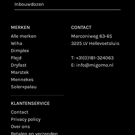
inbouwdozen
MERKEN
CONTACT
alle merken
Marconiweg 63-65
wiha
3225 LV Hellevoetsluis
dimplex
plejd
T:
+31(0)181-324063
dryfast
E:
info@migomo.nl
marstek
mennekes
soler+palau
KLANTENSERVICE
contact
privacy policy
over ons
betalen en verzenden