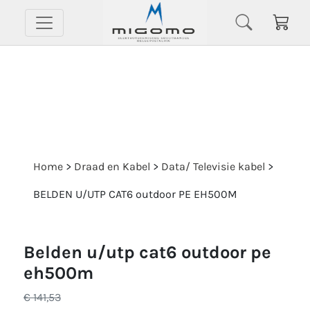
Home
>
Draad en Kabel
>
Data/ Televisie kabel
>
BELDEN U/UTP CAT6 outdoor PE EH500M
belden u/utp cat6 outdoor pe
eh500m
€ 141,53