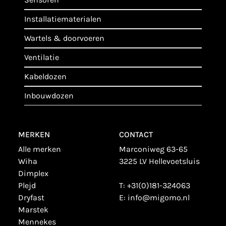
installatiematerialen
wartels & doorvoeren
ventilatie
kabeldozen
inbouwdozen
MERKEN
CONTACT
alle merken
Marconiweg 63-65
wiha
3225 LV Hellevoetsluis
dimplex
plejd
T:
+31(0)181-324063
dryfast
E:
info@migomo.nl
marstek
mennekes