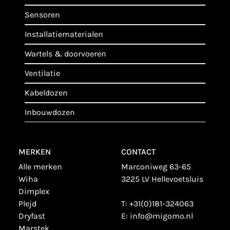
sensoren
installatiematerialen
wartels & doorvoeren
ventilatie
kabeldozen
inbouwdozen
MERKEN
CONTACT
alle merken
Marconiweg 63-65
wiha
3225 LV Hellevoetsluis
dimplex
plejd
T:
+31(0)181-324063
dryfast
E:
info@migomo.nl
marstek