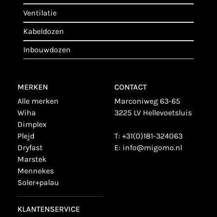
ventilatie
kabeldozen
inbouwdozen
MERKEN
CONTACT
alle merken
Marconiweg 63-65
wiha
3225 LV Hellevoetsluis
dimplex
plejd
T:
+31(0)181-324063
dryfast
E:
info@migomo.nl
marstek
mennekes
soler+palau
KLANTENSERVICE