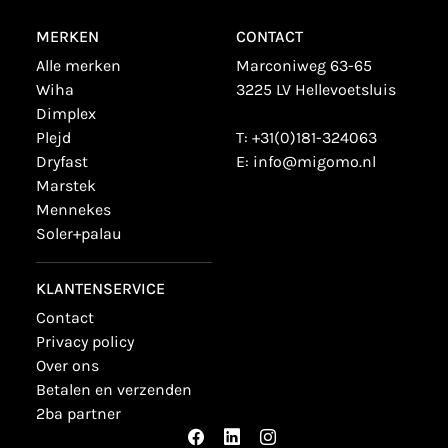
MERKEN
CONTACT
alle merken
Marconiweg 63-65
wiha
3225 LV Hellevoetsluis
dimplex
plejd
T:
+31(0)181-324063
dryfast
E:
info@migomo.nl
marstek
mennekes
soler+palau
KLANTENSERVICE
contact
privacy policy
over ons
betalen en verzenden
2ba partner