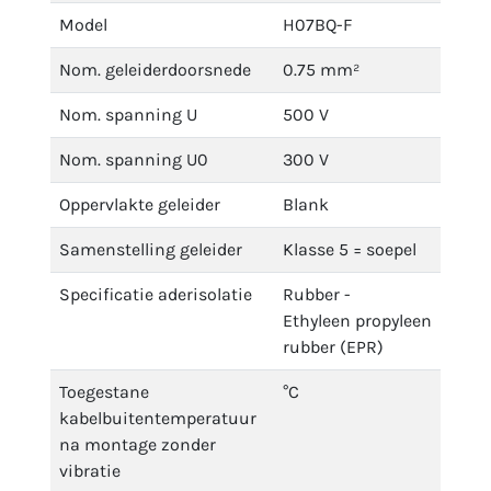
Model
H07BQ-F
Nom. geleiderdoorsnede
0.75 mm²
Nom. spanning U
500 V
Nom. spanning U0
300 V
Oppervlakte geleider
Blank
Samenstelling geleider
Klasse 5 = soepel
Specificatie aderisolatie
Rubber -
Ethyleen propyleen
rubber (EPR)
Toegestane
°C
kabelbuitentemperatuur
na montage zonder
vibratie