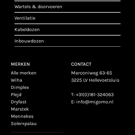
wartels & doorvoeren
ventilatie
kabeldozen
inbouwdozen
MERKEN
CONTACT
alle merken
Marconiweg 63-65
wiha
3225 LV Hellevoetsluis
dimplex
plejd
T:
+31(0)181-324063
dryfast
E:
info@migomo.nl
marstek
mennekes
soler+palau