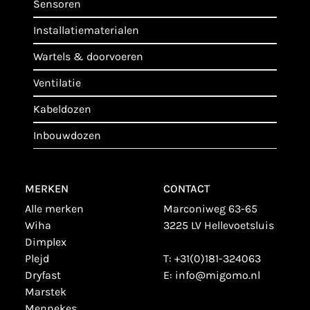
sensoren
installatiematerialen
wartels & doorvoeren
ventilatie
kabeldozen
inbouwdozen
MERKEN
CONTACT
alle merken
Marconiweg 63-65
wiha
3225 LV Hellevoetsluis
dimplex
plejd
T:
+31(0)181-324063
dryfast
E:
info@migomo.nl
marstek
mennekes