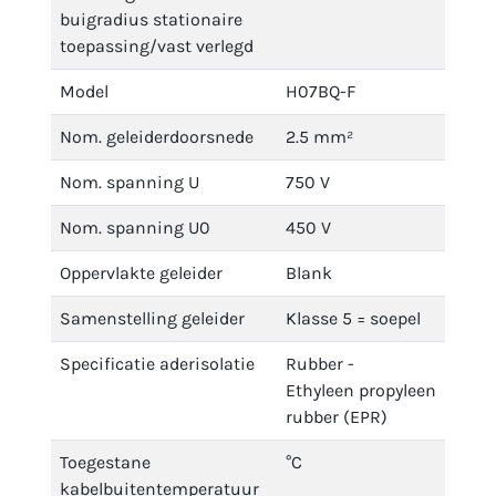
buigradius stationaire
toepassing/vast verlegd
Model
H07BQ-F
Nom. geleiderdoorsnede
2.5 mm²
Nom. spanning U
750 V
Nom. spanning U0
450 V
Oppervlakte geleider
Blank
Samenstelling geleider
Klasse 5 = soepel
Specificatie aderisolatie
Rubber -
Ethyleen propyleen
rubber (EPR)
Toegestane
°C
kabelbuitentemperatuur