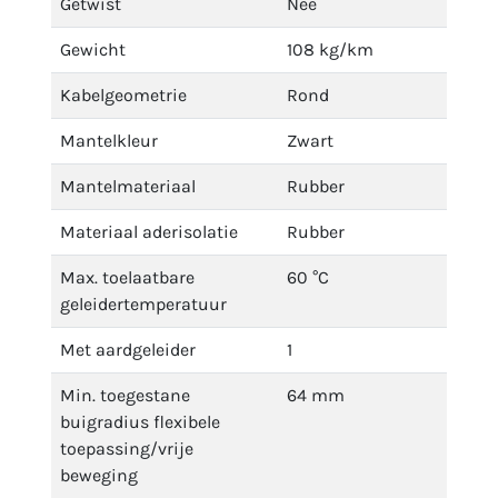
Getwist
Nee
Gewicht
108 kg/km
Kabelgeometrie
Rond
Mantelkleur
Zwart
Mantelmateriaal
Rubber
Materiaal aderisolatie
Rubber
Max. toelaatbare
60 °C
geleidertemperatuur
Met aardgeleider
1
Min. toegestane
64 mm
buigradius flexibele
toepassing/vrije
beweging