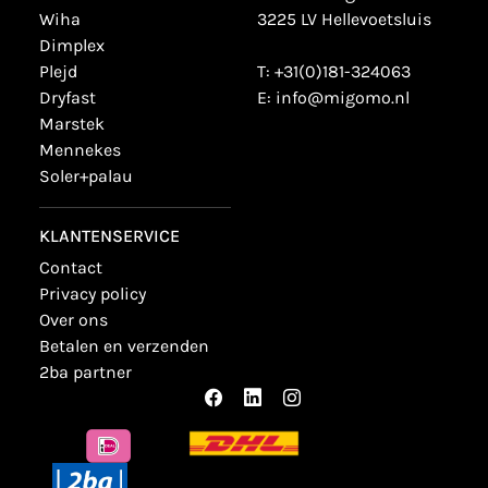
wiha
3225 LV Hellevoetsluis
dimplex
plejd
T:
+31(0)181-324063
dryfast
E:
info@migomo.nl
marstek
mennekes
soler+palau
KLANTENSERVICE
contact
privacy policy
over ons
betalen en verzenden
2ba partner