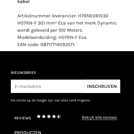
kabel
Artikelnummer leverancier: H7RNE061030
H07RN-F 3G1 mm² Eca van het merk Dynamic
wordt geleverd per 100 Meters.
Modelaanduiding: H07RN-F Eca.
EAN-code: 08717714093571.
NIEUWSBRIEF
INSCHRIJVEN
als eerste op de hoogte zijn van alles rond migomo
bekijk alle reviews
REVIEWS
PRODUCTEN