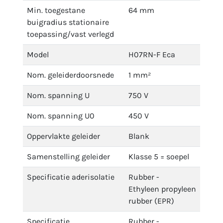
Min. toegestane
64 mm
buigradius stationaire
toepassing/vast verlegd
Model
H07RN-F Eca
Nom. geleiderdoorsnede
1 mm²
Nom. spanning U
750 V
Nom. spanning U0
450 V
Oppervlakte geleider
Blank
Samenstelling geleider
Klasse 5 = soepel
Specificatie aderisolatie
Rubber -
Ethyleen propyleen
rubber (EPR)
Specificatie
Rubber -