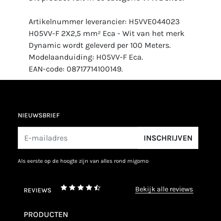
Artikelnummer leverancier: H5VVE044023
H05VV-F 2X2,5 mm² Eca - Wit van het merk
Dynamic wordt geleverd per 100 Meters.
Modelaanduiding: H05VV-F Eca.
EAN-code: 08717714100149.
NIEUWSBRIEF
INSCHRIJVEN
als eerste op de hoogte zijn van alles rond migomo
bekijk alle reviews
REVIEWS
PRODUCTEN