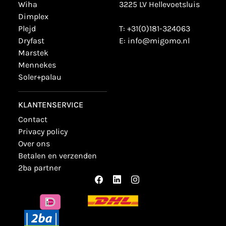
wiha
3225 LV Hellevoetsluis
dimplex
plejd
T:
+31(0)181-324063
dryfast
E:
info@migomo.nl
marstek
mennekes
soler+palau
KLANTENSERVICE
contact
privacy policy
over ons
betalen en verzenden
2ba partner