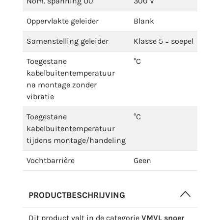
Nom. spanning U0
300 V
Oppervlakte geleider
Blank
Samenstelling geleider
Klasse 5 = soepel
Toegestane
°C
kabelbuitentemperatuur
na montage zonder
vibratie
Toegestane
°C
kabelbuitentemperatuur
tijdens montage/handeling
Vochtbarrière
Geen
PRODUCTBESCHRIJVING
Dit product valt in de categorie
VMVL snoer