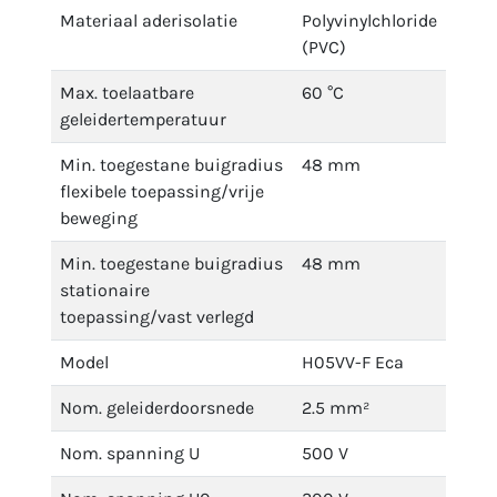
Materiaal aderisolatie
Polyvinylchloride
(PVC)
Max. toelaatbare
60 °C
geleidertemperatuur
Min. toegestane buigradius
48 mm
flexibele toepassing/vrije
beweging
Min. toegestane buigradius
48 mm
stationaire
toepassing/vast verlegd
Model
H05VV-F Eca
Nom. geleiderdoorsnede
2.5 mm²
Nom. spanning U
500 V