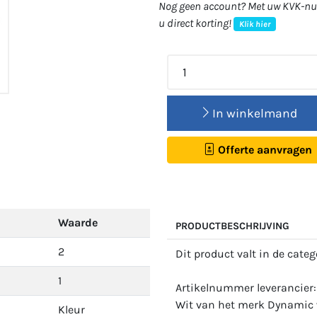
Nog geen account? Met uw KVK-num
u direct korting!
Klik hier
In winkelmand
Offerte aanvragen
Waarde
PRODUCTBESCHRIJVING
2
Dit product valt in de cate
1
Artikelnummer leverancier
Wit van het merk Dynamic w
Kleur