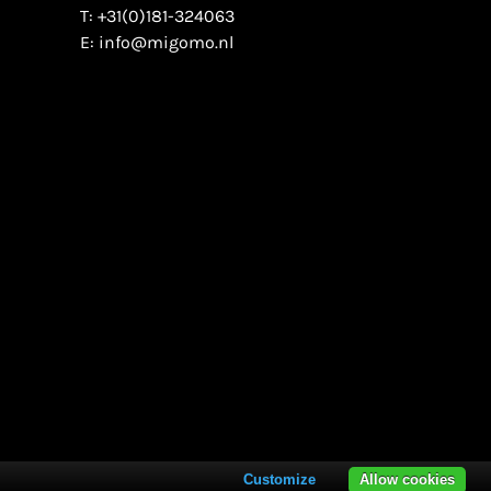
T:
+31(0)181-324063
E:
info@migomo.nl
Customize
Allow cookies