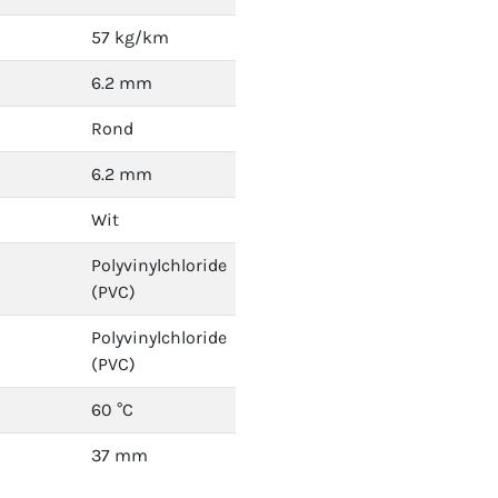
57 kg/km
6.2 mm
Rond
6.2 mm
Wit
Polyvinylchloride
(PVC)
Polyvinylchloride
(PVC)
60 °C
37 mm