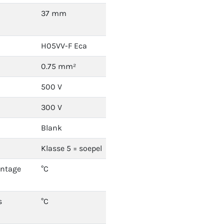
37 mm
H05VV-F Eca
0.75 mm²
500 V
300 V
Blank
Klasse 5 = soepel
ontage
°C
s
°C