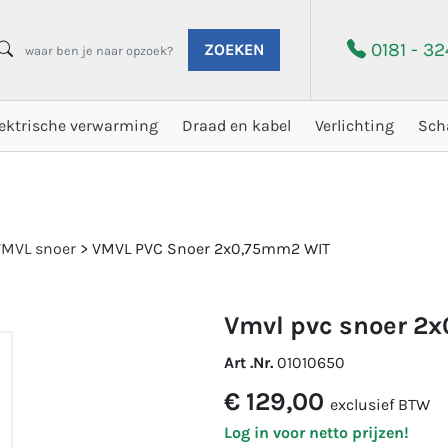
0181 - 3
ZOEKEN
lektrische verwarming
Draad en kabel
Verlichting
Sch
VMVL snoer
>
VMVL PVC Snoer 2x0,75mm2 WIT
vmvl pvc snoer 2
Art .Nr.
01010650
€ 129,00
exclusief BTW
Log in voor netto prijzen!