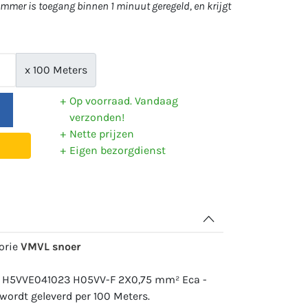
mer is toegang binnen 1 minuut geregeld, en krijgt
x 100 Meters
Op voorraad. Vandaag
verzonden!
Nette prijzen
Eigen bezorgdienst
gorie
VMVL snoer
: H5VVE041023 H05VV-F 2X0,75 mm² Eca -
ordt geleverd per 100 Meters.