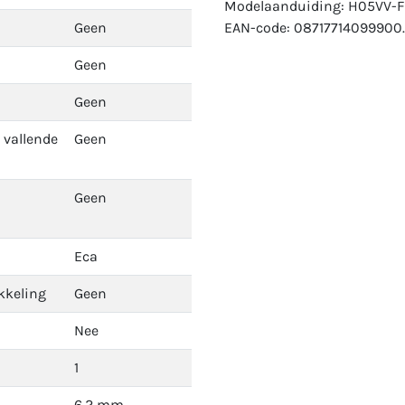
Modelaanduiding: H05VV-F 
Geen
EAN-code: 08717714099900.
Geen
Geen
 vallende
Geen
Geen
Eca
kkeling
Geen
Nee
1
6.2 mm