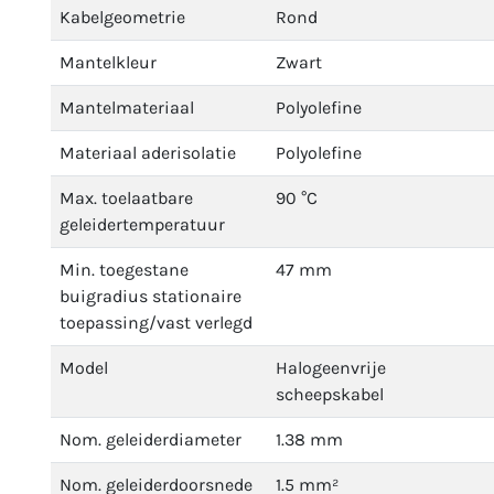
Kabelgeometrie
Rond
Mantelkleur
Zwart
Mantelmateriaal
Polyolefine
Materiaal aderisolatie
Polyolefine
Max. toelaatbare
90 °C
geleidertemperatuur
Min. toegestane
47 mm
buigradius stationaire
toepassing/vast verlegd
Model
Halogeenvrije
scheepskabel
Nom. geleiderdiameter
1.38 mm
Nom. geleiderdoorsnede
1.5 mm²