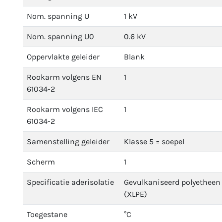
Nom. spanning U
1 kV
Nom. spanning U0
0.6 kV
Oppervlakte geleider
Blank
Rookarm volgens EN
1
61034-2
Rookarm volgens IEC
1
61034-2
Samenstelling geleider
Klasse 5 = soepel
Scherm
1
Specificatie aderisolatie
Gevulkaniseerd polyetheen
(XLPE)
Toegestane
°C