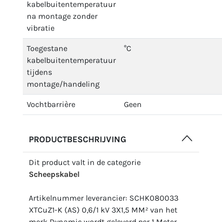
kabelbuitentemperatuur
na montage zonder
vibratie
Toegestane
°C
kabelbuitentemperatuur
tijdens
montage/handeling
Vochtbarrière
Geen
PRODUCTBESCHRIJVING
Dit product valt in de categorie
Scheepskabel
Artikelnummer leverancier: SCHK080033
XTCuZ1-K (AS) 0,6/1 kV 3X1,5 MM² van het
merk Dynamic wordt geleverd per 1 Meter.