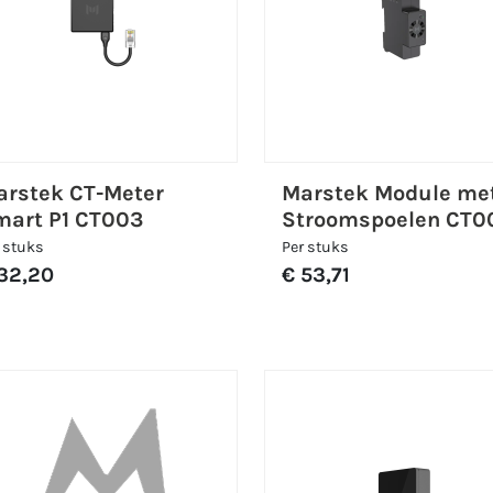
rstek CT-Meter
Marstek Module me
mart P1 CT003
Stroomspoelen CT0
 stuks
Per stuks
32,20
€ 53,71