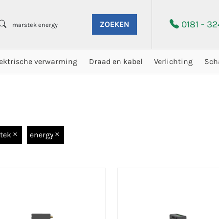
0181 - 3
ZOEKEN
lektrische verwarming
Draad en kabel
Verlichting
Sch
tek
energy