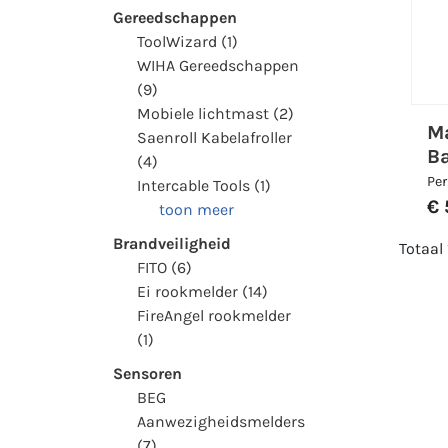
Gereedschappen
ToolWizard (1)
WIHA Gereedschappen
(9)
Mobiele lichtmast (2)
M
Saenroll Kabelafroller
Ba
(4)
Per
Intercable Tools (1)
€ 
toon meer
Brandveiligheid
Totaal
FITO (6)
Ei rookmelder (14)
FireAngel rookmelder
(1)
Sensoren
BEG
Aanwezigheidsmelders
(7)